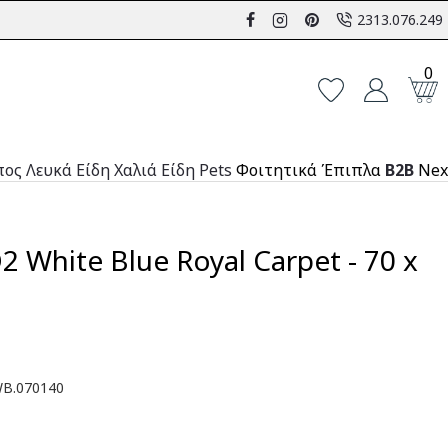
2313.076.249
0
πος
Λευκά Είδη
Χαλιά
Είδη Pets
Φοιτητικά Έπιπλα
B2B
Nex
 White Blue Royal Carpet - 70 x
B.070140