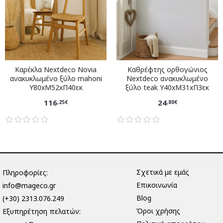
Καρέκλα Nextdeco Novia
Καθρέφτης ορθογώνιος
ανακυκλωμένο ξύλο mahoni
Nextdeco ανακυκλωμένο
Υ80xM52xΠ40εκ
ξύλο teak Υ40xM31xΠ3εκ
116
24
,25€
,80€
Σχετικά με εμάς
Πληροφορίες:
Επικοινωνία
info@mageco.gr
Blog
(+30) 2313.076.249
Όροι χρήσης
Eξυπηρέτηση πελατών: