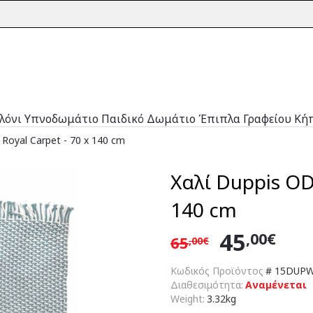
λόνι
Υπνοδωμάτιο
Παιδικό Δωμάτιο
Έπιπλα Γραφείου
Κή
Royal Carpet - 70 x 140 cm
Χαλί Duppis OD2
140 cm
45
,00€
65
,00€
Κωδικός Προϊόντος
#
15DUPW
Διαθεσιμότητα:
Αναμένεται
Weight:
3.32kg