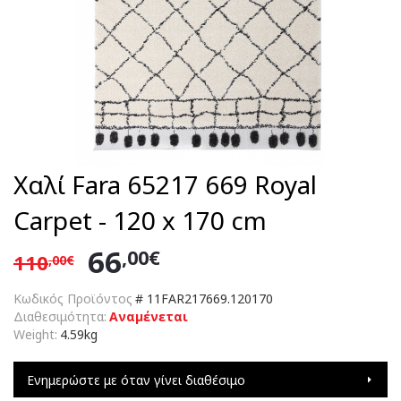
Χαλί Fara 65217 669 Royal
Carpet - 120 x 170 cm
66
,00€
110
,00€
Κωδικός Προϊόντος
#
11FAR217669.120170
Διαθεσιμότητα:
Αναμένεται
Weight:
4.59kg
Ενημερώστε με όταν γίνει διαθέσιμο