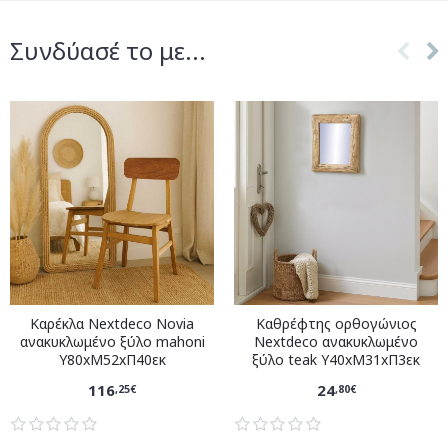
Συνδύασέ το με...
Καρέκλα Nextdeco Novia
Καθρέφτης ορθογώνιος
ανακυκλωμένο ξύλο mahoni
Nextdeco ανακυκλωμένο
Υ80xM52xΠ40εκ
ξύλο teak Υ40xM31xΠ3εκ
116
24
,25€
,80€