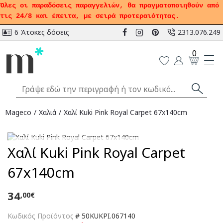
Όλες οι παραδόσεις παραγγελιών, θα πραγματοποιηθούν από
τις 24/8 και έπειτα, με σειρά προτεραιότητας.
6 Άτοκες δόσεις
2313.076.249
0
Mageco
Χαλιά
Χαλί Kuki Pink Royal Carpet 67x140cm
Αναμένεται
Χαλί Kuki Pink Royal Carpet
67x140cm
34
,00€
Κωδικός Προϊόντος
#
50KUKPI.067140