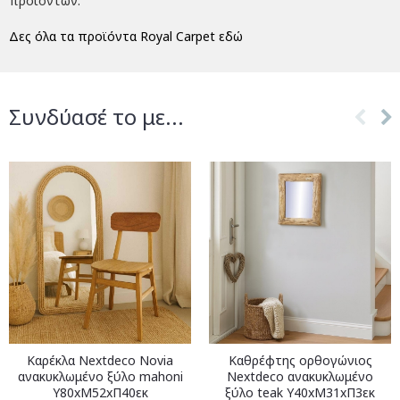
προϊόντων.
Δες όλα τα προϊόντα Royal Carpet εδώ
Συνδύασέ το με...
Καρέκλα Nextdeco Novia
Καθρέφτης ορθογώνιος
ανακυκλωμένο ξύλο mahoni
Nextdeco ανακυκλωμένο
Υ80xM52xΠ40εκ
ξύλο teak Υ40xM31xΠ3εκ