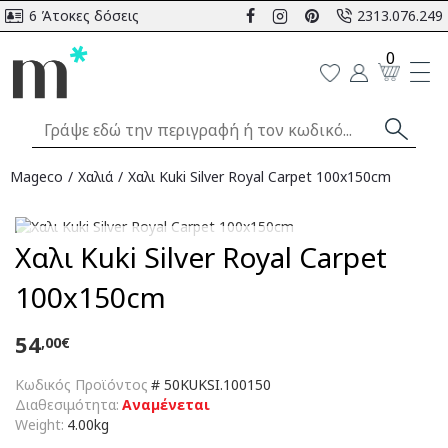
6 Άτοκες δόσεις
2313.076.249
0
Mageco
Χαλιά
Χαλι Kuki Silver Royal Carpet 100x150cm
Αναμένεται
Χαλι Kuki Silver Royal Carpet
100x150cm
54
,00€
Κωδικός Προϊόντος
#
50KUKSI.100150
Διαθεσιμότητα:
Αναμένεται
Weight:
4.00kg