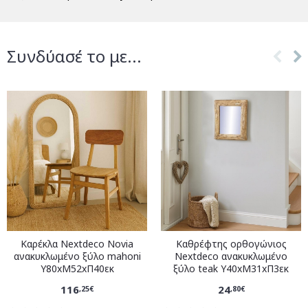
Συνδύασέ το με...
Καρέκλα Nextdeco Novia
Καθρέφτης ορθογώνιος
ανακυκλωμένο ξύλο mahoni
Nextdeco ανακυκλωμένο
Υ80xM52xΠ40εκ
ξύλο teak Υ40xM31xΠ3εκ
116
24
,25€
,80€