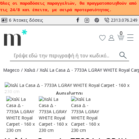
Όλες οι παραδόσεις παραγγελιών, θα πραγματοποιηθούν από
τις 24/8 και έπειτα, με σειρά προτεραιότητας.
6 Άτοκες δόσεις
2313.076.249
0
Mageco
Χαλιά
Χαλί La Casa Δ - 7733A L.GRAY WHITE Royal Carp
Αναμένεται