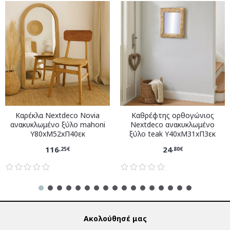
Καρέκλα Nextdeco Novia
Καθρέφτης ορθογώνιος
ανακυκλωμένο ξύλο mahoni
Nextdeco ανακυκλωμένο
Υ80xM52xΠ40εκ
ξύλο teak Υ40xM31xΠ3εκ
116
24
,25€
,80€
Ακολούθησέ μας