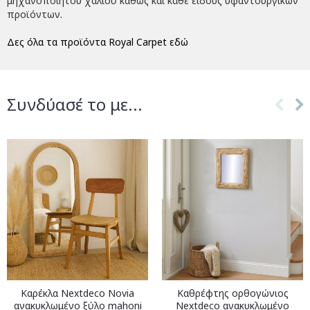
μηχανοποίητου χαλιού καθώς και κάθε είδους υφαντουργικών
προϊόντων.
Δες όλα τα προϊόντα Royal Carpet εδώ
Συνδύασέ το με...
Καρέκλα Nextdeco Novia
Καθρέφτης ορθογώνιος
ανακυκλωμένο ξύλο mahoni
Nextdeco ανακυκλωμένο