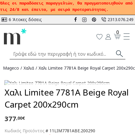
Όλες οι παραδόσεις παραγγελιών, θα πραγματοποιηθούν από
τις 24/8 και έπειτα, με σειρά προτεραιότητας.
6 Άτοκες δόσεις
2313.076.249
0
Mageco
Χαλιά
Χαλι Limitee 7781A Beige Royal Carpet 200x290
Αναμένεται
Χαλι Limitee 7781A Beige Royal
Carpet 200x290cm
377
,00€
Κωδικός Προϊόντος
#
11LIM7781ABE.200290