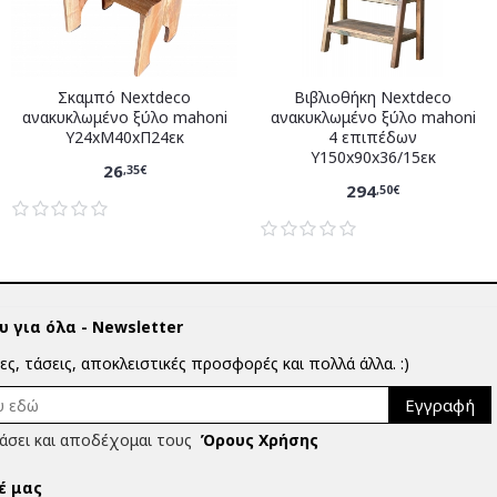
Σκαμπό Nextdeco
Βιβλιοθήκη Nextdeco
ανακυκλωμένο ξύλο mahoni
ανακυκλωμένο ξύλο mahoni
Υ24xM40xΠ24εκ
4 επιπέδων
Υ150x90x36/15εκ
26
,35€
294
,50€
 για όλα - Newsletter
ίες, τάσεις, αποκλειστικές προσφορές και πολλά άλλα. :)
Εγγραφή
άσει και αποδέχομαι τους
Όρους Χρήσης
έ μας