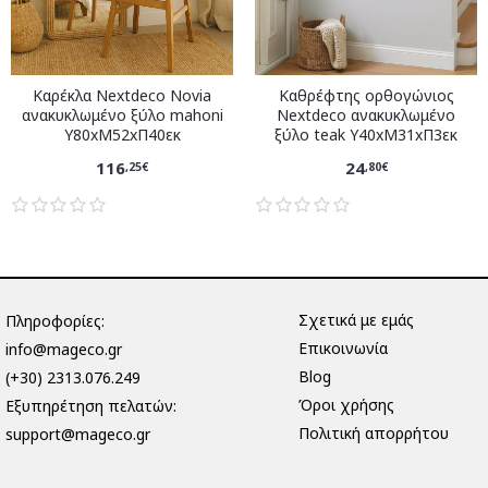
Καρέκλα Nextdeco Novia
Καθρέφτης ορθογώνιος
ανακυκλωμένο ξύλο mahoni
Nextdeco ανακυκλωμένο
Υ80xM52xΠ40εκ
ξύλο teak Υ40xM31xΠ3εκ
116
24
,25€
,80€
Σχετικά με εμάς
Πληροφορίες:
Επικοινωνία
info@mageco.gr
Blog
(+30) 2313.076.249
Όροι χρήσης
Eξυπηρέτηση πελατών:
Πολιτική απορρήτου
support@mageco.gr