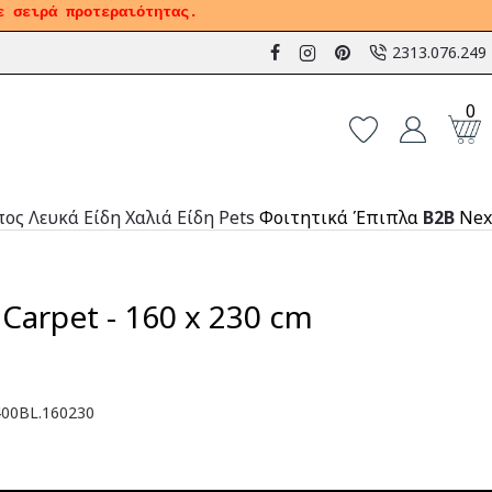
ε σειρά προτεραιότητας.
2313.076.249
0
πος
Λευκά Είδη
Χαλιά
Είδη Pets
Φοιτητικά Έπιπλα
B2B
Nex
 Carpet - 160 x 230 cm
00BL.160230