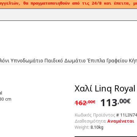
αγγελιών, θα πραγματοποιηθούν από τις 24/8 και έπειτα, μ
λόνι
Υπνοδωμάτιο
Παιδικό Δωμάτιο
Έπιπλα Γραφείου
Κή
Χαλί Linq Royal
113
,00€
162
,00€
Κωδικός Προϊόντος
#
11LIN74
Διαθεσιμότητα:
Αναμένεται
Weight:
8.10kg