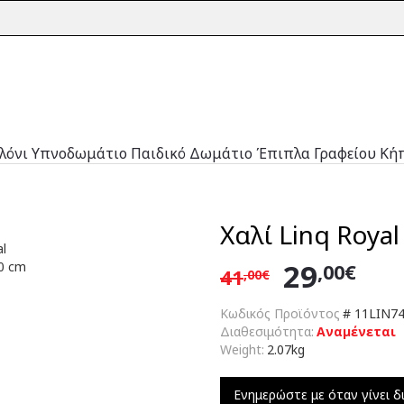
λόνι
Υπνοδωμάτιο
Παιδικό Δωμάτιο
Έπιπλα Γραφείου
Κή
Χαλί Linq Royal
29
,00€
41
,00€
Κωδικός Προϊόντος
#
11LIN7
Διαθεσιμότητα:
Αναμένεται
Weight:
2.07kg
Ενημερώστε με όταν γίνει δ