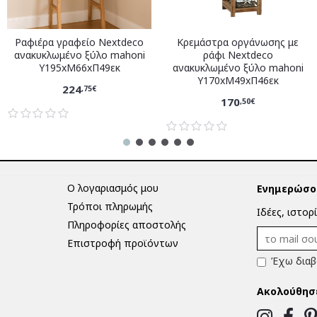
Ραφιέρα γραφείο Nextdeco
Κρεμάστρα οργάνωσης με
ανακυκλωμένο ξύλο mahoni
ράφι Nextdeco
Υ195xM66xΠ49εκ
ανακυκλωμένο ξύλο mahoni
Υ170xM49xΠ46εκ
224
,75€
170
,50€
Ο λογαριασμός μου
Ενημερώσου
Τρόποι πληρωμής
Ιδέες, ιστορ
Πληροφορίες αποστολής
Επιστροφή προϊόντων
Έχω διαβ
Ακολούθησ