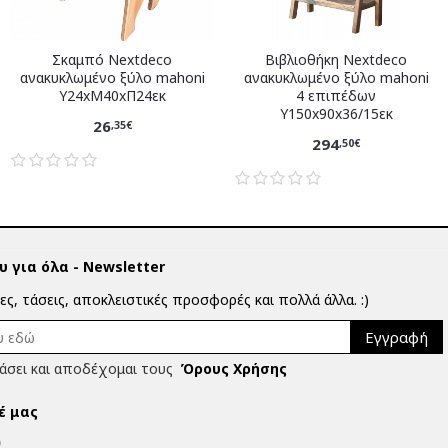
Σκαμπό Nextdeco
Βιβλιοθήκη Nextdeco
ανακυκλωμένο ξύλο mahoni
ανακυκλωμένο ξύλο mahoni
Υ24xM40xΠ24εκ
4 επιπέδων
Υ150x90x36/15εκ
26
,35€
294
,50€
 για όλα - Newsletter
ίες, τάσεις, αποκλειστικές προσφορές και πολλά άλλα. :)
Εγγραφή
άσει και αποδέχομαι τους
Όρους Χρήσης
έ μας