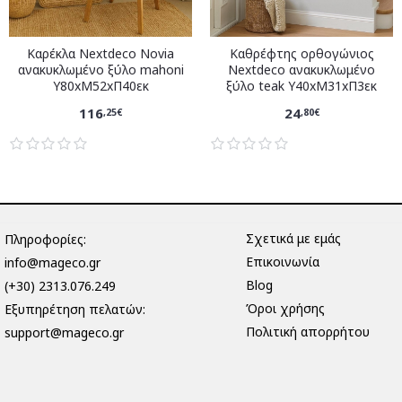
Καρέκλα Nextdeco Novia
Καθρέφτης ορθογώνιος
ανακυκλωμένο ξύλο mahoni
Nextdeco ανακυκλωμένο
Υ80xM52xΠ40εκ
ξύλο teak Υ40xM31xΠ3εκ
116
24
,25€
,80€
Σχετικά με εμάς
Πληροφορίες:
Επικοινωνία
info@mageco.gr
Blog
(+30) 2313.076.249
Όροι χρήσης
Eξυπηρέτηση πελατών:
Πολιτική απορρήτου
support@mageco.gr