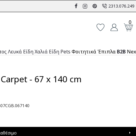
2313.076.249
0
πος
Λευκά Είδη
Χαλιά
Είδη Pets
Φοιτητικά Έπιπλα
B2B
Nex
 Carpet - 67 x 140 cm
407CGB.067140
ιαθέσιμο