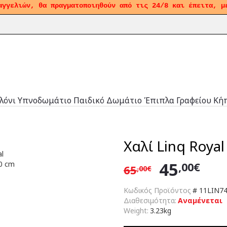
αγγελιών, θα πραγματοποιηθούν από τις 24/8 και έπειτα, μ
λόνι
Υπνοδωμάτιο
Παιδικό Δωμάτιο
Έπιπλα Γραφείου
Κή
Χαλί Linq Royal
45
,00€
65
,00€
Κωδικός Προϊόντος
#
11LIN74
Διαθεσιμότητα:
Αναμένεται
Weight:
3.23kg