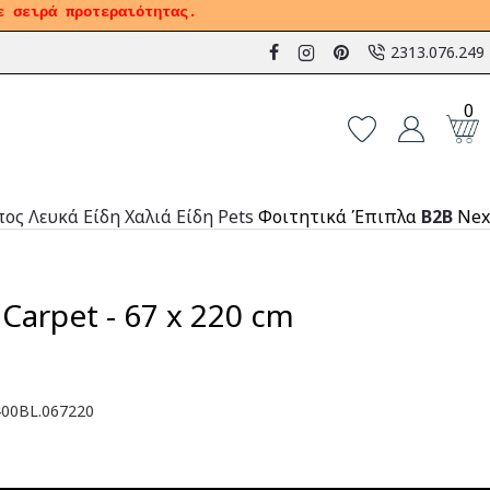
ε σειρά προτεραιότητας.
2313.076.249
0
πος
Λευκά Είδη
Χαλιά
Είδη Pets
Φοιτητικά Έπιπλα
B2B
Nex
 Carpet - 67 x 220 cm
00BL.067220