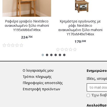
Ραφιέρα γραφείο Nextdeco
Κρεμάστρα οργάνωσης με
ανακυκλωμένο ξύλο mahoni
ράφι Nextdeco
Υ195xM66xΠ49εκ
ανακυκλωμένο ξύλο mahoni
Υ170xM49xΠ46εκ
224
,75€
170
,50€
Ο λογαριασμός μου
Ενημερώσου
Τρόποι πληρωμής
Ιδέες, ιστορ
Πληροφορίες αποστολής
Επιστροφή προϊόντων
Έχω διαβ
Ακολούθησ