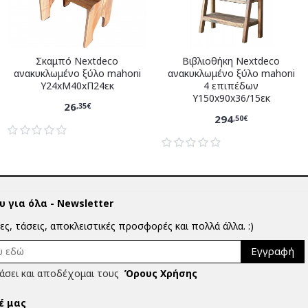
Σκαμπό Nextdeco
Βιβλιοθήκη Nextdeco
ανακυκλωμένο ξύλο mahoni
ανακυκλωμένο ξύλο mahoni
Υ24xM40xΠ24εκ
4 επιπέδων
Υ150x90x36/15εκ
26
,35€
294
,50€
 για όλα - Newsletter
ίες, τάσεις, αποκλειστικές προσφορές και πολλά άλλα. :)
Εγγραφή
άσει και αποδέχομαι τους
Όρους Χρήσης
έ μας