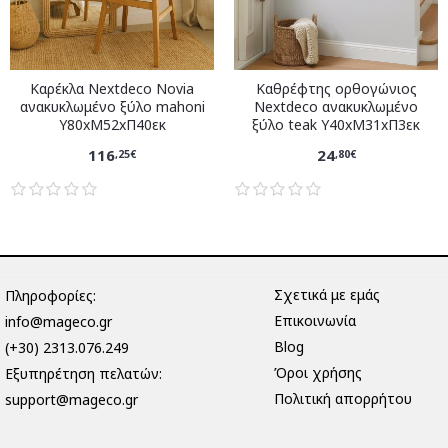
Καρέκλα Nextdeco Novia
Καθρέφτης ορθογώνιος
ανακυκλωμένο ξύλο mahoni
Nextdeco ανακυκλωμένο
Υ80xM52xΠ40εκ
ξύλο teak Υ40xM31xΠ3εκ
116
24
,25€
,80€
Σχετικά με εμάς
Πληροφορίες:
Επικοινωνία
info@mageco.gr
Blog
(+30) 2313.076.249
Όροι χρήσης
Eξυπηρέτηση πελατών:
Πολιτική απορρήτου
support@mageco.gr