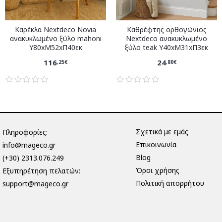
Καρέκλα Nextdeco Novia
Καθρέφτης ορθογώνιος
ανακυκλωμένο ξύλο mahoni
Nextdeco ανακυκλωμένο
Υ80xM52xΠ40εκ
ξύλο teak Υ40xM31xΠ3εκ
116
24
,25€
,80€
Σχετικά με εμάς
Πληροφορίες:
Επικοινωνία
info@mageco.gr
Blog
(+30) 2313.076.249
Όροι χρήσης
Eξυπηρέτηση πελατών:
Πολιτική απορρήτου
support@mageco.gr