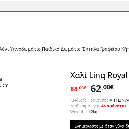
λόνι
Υπνοδωμάτιο
Παιδικό Δωμάτιο
Έπιπλα Γραφείου
Κή
Χαλί Linq Royal
62
,00€
88
,00€
Κωδικός Προϊόντος
#
11LIN74
Διαθεσιμότητα:
Αναμένεται
Weight:
4.42kg
Ενημερώστε με όταν γίνει δ