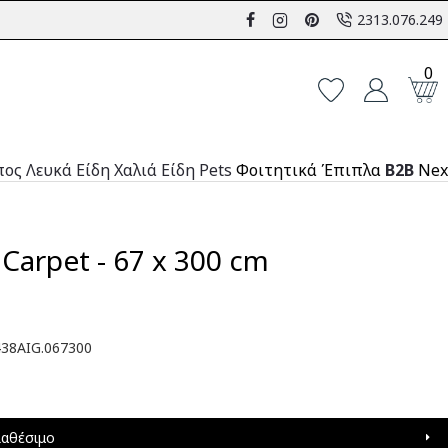
2313.076.249
0
πος
Λευκά Είδη
Χαλιά
Είδη Pets
Φοιτητικά Έπιπλα
B2B
Nex
 Carpet - 67 x 300 cm
38AIG.067300
ιαθέσιμο