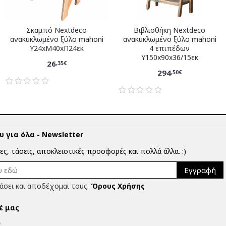
Σκαμπό Nextdeco
Βιβλιοθήκη Nextdeco
ανακυκλωμένο ξύλο mahoni
ανακυκλωμένο ξύλο mahoni
Υ24xM40xΠ24εκ
4 επιπέδων
Υ150x90x36/15εκ
26
,35€
294
,50€
 για όλα - Newsletter
ίες, τάσεις, αποκλειστικές προσφορές και πολλά άλλα. :)
Εγγραφή
άσει και αποδέχομαι τους
Όρους Χρήσης
έ μας