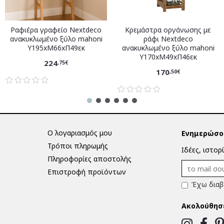
Ραφιέρα γραφείο Nextdeco
Κρεμάστρα οργάνωσης με
ανακυκλωμένο ξύλο mahoni
ράφι Nextdeco
Υ195xM66xΠ49εκ
ανακυκλωμένο ξύλο mahoni
Υ170xM49xΠ46εκ
224
,75€
170
,50€
Ο λογαριασμός μου
Ενημερώσου
Τρόποι πληρωμής
Ιδέες, ιστορ
Πληροφορίες αποστολής
Επιστροφή προϊόντων
Έχω διαβ
Ακολούθησ