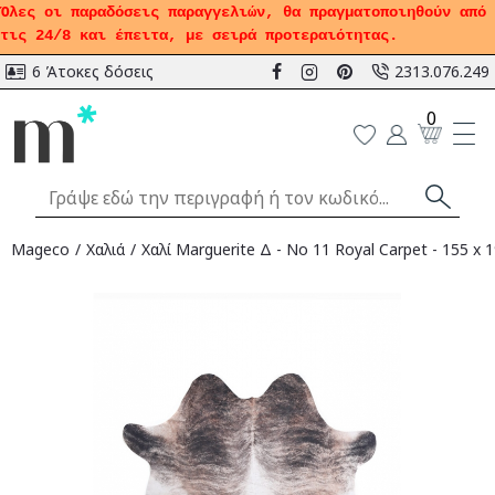
Όλες οι παραδόσεις παραγγελιών, θα πραγματοποιηθούν από
τις 24/8 και έπειτα, με σειρά προτεραιότητας.
6 Άτοκες δόσεις
2313.076.249
0
Mageco
Χαλιά
Χαλί Marguerite Δ - No 11 Royal Carpet - 155 x 