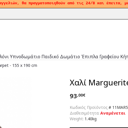
αγγελιών, θα πραγματοποιηθούν από τις 24/8 και έπειτα, μ
λόνι
Υπνοδωμάτιο
Παιδικό Δωμάτιο
Έπιπλα Γραφείου
Κή
arpet - 155 x 190 cm
Χαλί Marguerite
93
,00€
Κωδικός Προϊόντος
#
11MAR5
Διαθεσιμότητα:
Αναμένεται
Weight:
1.40kg