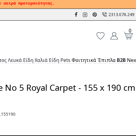
ε σειρά προτεραιότητας.
2313.076.249
0
πος
Λευκά Είδη
Χαλιά
Είδη Pets
Φοιτητικά Έπιπλα
B2B
Nex
 No 5 Royal Carpet - 155 x 190 cm
.155190