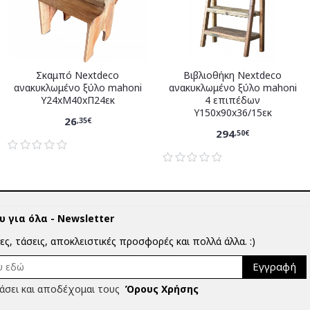
Σκαμπό Nextdeco
Βιβλιοθήκη Nextdeco
ανακυκλωμένο ξύλο mahoni
ανακυκλωμένο ξύλο mahoni
Υ24xM40xΠ24εκ
4 επιπέδων
Υ150x90x36/15εκ
26
,35€
294
,50€
 για όλα - Newsletter
ίες, τάσεις, αποκλειστικές προσφορές και πολλά άλλα. :)
Εγγραφή
άσει και αποδέχομαι τους
Όρους Χρήσης