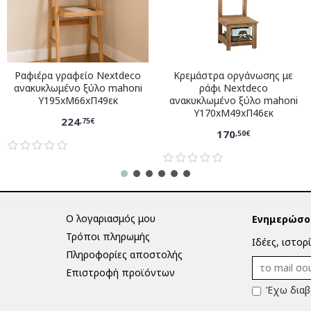
Ραφιέρα γραφείο Nextdeco
Κρεμάστρα οργάνωσης με
ανακυκλωμένο ξύλο mahoni
ράφι Nextdeco
Υ195xM66xΠ49εκ
ανακυκλωμένο ξύλο mahoni
Υ170xM49xΠ46εκ
224
,75€
170
,50€
Ο λογαριασμός μου
Ενημερώσου
Τρόποι πληρωμής
Ιδέες, ιστορ
Πληροφορίες αποστολής
Επιστροφή προϊόντων
Έχω διαβ