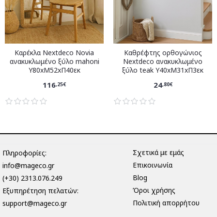
Καρέκλα Nextdeco Novia
Καθρέφτης ορθογώνιος
ανακυκλωμένο ξύλο mahoni
Nextdeco ανακυκλωμένο
Υ80xM52xΠ40εκ
ξύλο teak Υ40xM31xΠ3εκ
116
24
,25€
,80€
Σχετικά με εμάς
Πληροφορίες:
Επικοινωνία
info@mageco.gr
Blog
(+30) 2313.076.249
Όροι χρήσης
Eξυπηρέτηση πελατών:
Πολιτική απορρήτου
support@mageco.gr