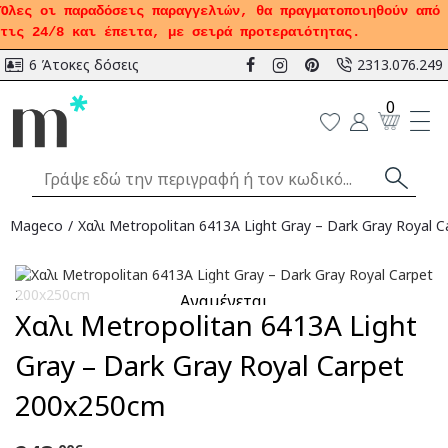
Όλες οι παραδόσεις παραγγελιών, θα πραγματοποιηθούν από
τις 24/8 και έπειτα, με σειρά προτεραιότητας.
6 Άτοκες δόσεις
2313.076.249
0
Mageco
Χαλι Metropolitan 6413A Light Gray – Dark Gray Royal 
Αναμένεται
Χαλι Metropolitan 6413A Light
Gray – Dark Gray Royal Carpet
200x250cm