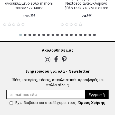
ανακυκλωμένο ξύλο mahoni
Nextdeco ανακυκλωμένο
Υ80xM52xΠ40εκ
ξύλο teak Υ40xM31xΠ3εκ
116
24
,25€
,80€
Ακολούθησέ μας
Ενημερώσου για όλα - Newsletter
Ιδέες, ιστορίες, τάσεις, αποκλειστικές προσφορές και
πολλά άλλα. :)
Εγγραφή
Έχω διαβάσει και αποδέχομαι τους
Όρους Χρήσης