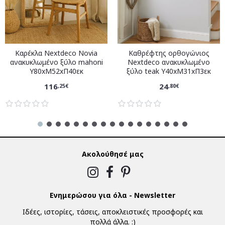
Καρέκλα Nextdeco Novia
Καθρέφτης ορθογώνιος
ανακυκλωμένο ξύλο mahoni
Nextdeco ανακυκλωμένο
Υ80xM52xΠ40εκ
ξύλο teak Υ40xM31xΠ3εκ
116
24
,25€
,80€
Ακολούθησέ μας
Ενημερώσου για όλα - Newsletter
Ιδέες, ιστορίες, τάσεις, αποκλειστικές προσφορές και
πολλά άλλα. :)