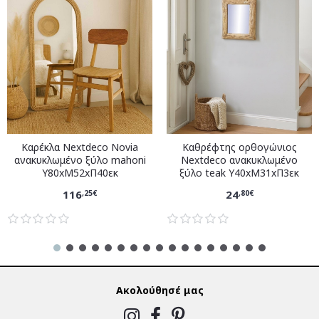
Καρέκλα Nextdeco Novia
Καθρέφτης ορθογώνιος
ανακυκλωμένο ξύλο mahoni
Nextdeco ανακυκλωμένο
Υ80xM52xΠ40εκ
ξύλο teak Υ40xM31xΠ3εκ
116
24
,25€
,80€
Ακολούθησέ μας