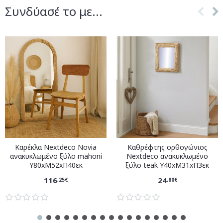
Συνδύασέ το με...
Καρέκλα Nextdeco Novia
Καθρέφτης ορθογώνιος
ανακυκλωμένο ξύλο mahoni
Nextdeco ανακυκλωμένο
Υ80xM52xΠ40εκ
ξύλο teak Υ40xM31xΠ3εκ
116
24
,25€
,80€