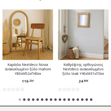
Καρέκλα Nextdeco Novia
Καθρέφτης ορθογώνιος
ανακυκλωμένο ξύλο mahoni
Nextdeco ανακυκλωμένο
Υ80xM52xΠ40εκ
ξύλο teak Υ40xM31xΠ3εκ
116
24
,25€
,80€