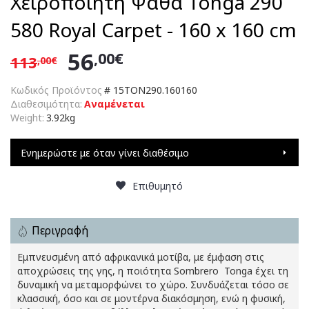
Χειροποίητη Ψάθα Tonga 290
580 Royal Carpet - 160 x 160 cm
56
,00€
113
,00€
Κωδικός Προϊόντος
#
15TON290.160160
Διαθεσιμότητα:
Αναμένεται
Weight:
3.92kg
Ενημερώστε με όταν γίνει διαθέσιμο
Επιθυμητό
Περιγραφή
Εμπνευσμένη από αφρικανικά μοτίβα, με έμφαση στις
αποχρώσεις της γης, η ποιότητα Sombrero  Tonga έχει τη
δυναμική να μεταμορφώνει το χώρο. Συνδυάζεται τόσο σε
κλασσική, όσο και σε μοντέρνα διακόσμηση, ενώ η φυσική,