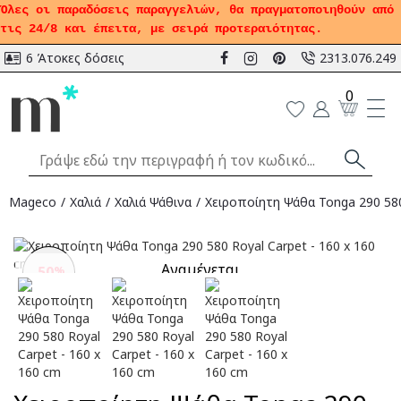
Όλες οι παραδόσεις παραγγελιών, θα πραγματοποιηθούν από
τις 24/8 και έπειτα, με σειρά προτεραιότητας.
6 Άτοκες δόσεις
2313.076.249
0
Mageco
Χαλιά
Χαλιά Ψάθινα
Χειροποίητη Ψάθα Tonga 290 580
Αναμένεται
-50
%