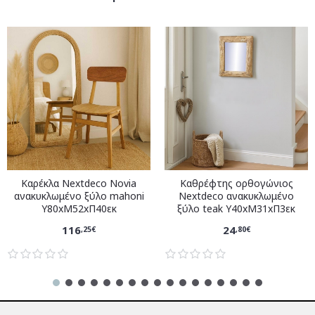
Καρέκλα Nextdeco Novia
Καθρέφτης ορθογώνιος
ανακυκλωμένο ξύλο mahoni
Nextdeco ανακυκλωμένο
Υ80xM52xΠ40εκ
ξύλο teak Υ40xM31xΠ3εκ
116
24
,25€
,80€