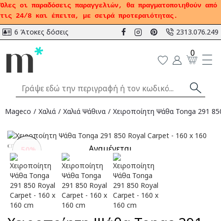
Όλες οι παραδόσεις παραγγελιών, θα πραγματοποιηθούν από
τις 24/8 και έπειτα, με σειρά προτεραιότητας.
6 Άτοκες δόσεις
2313.076.249
0
Mageco
Χαλιά
Χαλιά Ψάθινα
Χειροποίητη Ψάθα Tonga 291 850
Αναμένεται
-50
%