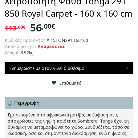
Χειροποίητη Ψάθα Tonga 291
850 Royal Carpet - 160 x 160 cm
56
,00€
113
,00€
Κωδικός Προϊόντος
#
15TON291.160160
Διαθεσιμότητα:
Αναμένεται
Weight:
3.92kg
Ενημερώστε με όταν γίνει διαθέσιμο
Επιθυμητό
Περιγραφή
Εμπνευσμένη από αφρικανικά μοτίβα, με έμφαση στις
αποχρώσεις της γης, η ποιότητα Sombrero  Tonga έχει τη
δυναμική να μεταμορφώνει το χώρο. Συνδυάζεται τόσο σε
κλασσική, όσο και σε μοντέρνα διακόσμηση, ενώ η φυσική,