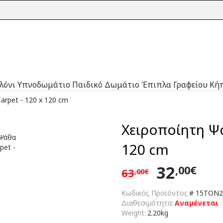
λόνι
Υπνοδωμάτιο
Παιδικό Δωμάτιο
Έπιπλα Γραφείου
Κή
arpet - 120 x 120 cm
Χειροποίητη Ψά
120 cm
32
,00€
63
,00€
Κωδικός Προϊόντος
#
15TON2
Διαθεσιμότητα:
Αναμένεται
Weight:
2.20kg