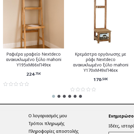
Ραφιέρα γραφείο Nextdeco
Κρεμάστρα οργάνωσης με
ανακυκλωμένο ξύλο mahoni
ράφι Nextdeco
Υ195xM66xΠ49εκ
ανακυκλωμένο ξύλο mahoni
Υ170xM49xΠ46εκ
224
,75€
170
,50€
Ο λογαριασμός μου
Ενημερώσου
Τρόποι πληρωμής
Ιδέες, ιστορ
Πληροφορίες αποστολής