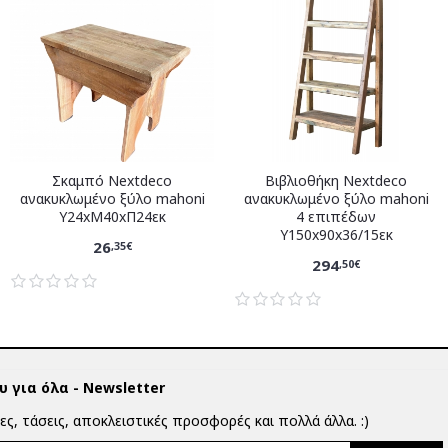
Σκαμπό Nextdeco
Βιβλιοθήκη Nextdeco
ανακυκλωμένο ξύλο mahoni
ανακυκλωμένο ξύλο mahoni
Υ24xM40xΠ24εκ
4 επιπέδων
Υ150x90x36/15εκ
26
,35€
294
,50€
 για όλα - Newsletter
ίες, τάσεις, αποκλειστικές προσφορές και πολλά άλλα. :)