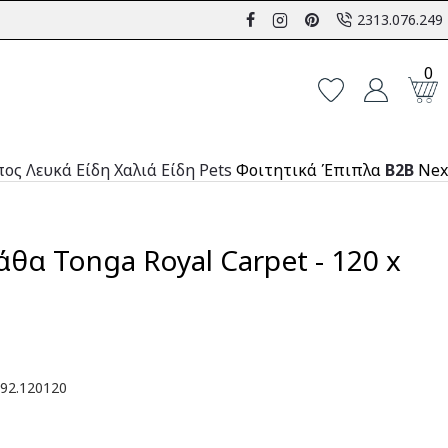
2313.076.249
0
πος
Λευκά Είδη
Χαλιά
Είδη Pets
Φοιτητικά Έπιπλα
B2B
Nex
θα Tonga Royal Carpet - 120 x
92.120120