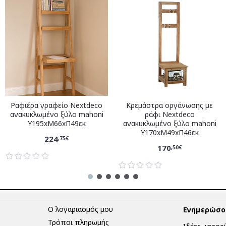
Ραφιέρα γραφείο Nextdeco
Κρεμάστρα οργάνωσης με
ανακυκλωμένο ξύλο mahoni
ράφι Nextdeco
Υ195xM66xΠ49εκ
ανακυκλωμένο ξύλο mahoni
Υ170xM49xΠ46εκ
224
,75€
170
,50€
Ο λογαριασμός μου
Ενημερώσου
Τρόποι πληρωμής