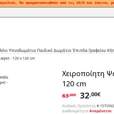
αγγελιών, θα πραγματοποιηθούν από τις 24/8 και έπειτα, μ
λόνι
Υπνοδωμάτιο
Παιδικό Δωμάτιο
Έπιπλα Γραφείου
Κή
arpet - 120 x 120 cm
Χειροποίητη Ψά
120 cm
32
,00€
63
,00€
Κωδικός Προϊόντος
#
15TON2
Διαθεσιμότητα:
Αναμένεται