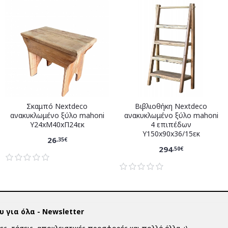
Σκαμπό Nextdeco
Βιβλιοθήκη Nextdeco
ανακυκλωμένο ξύλο mahoni
ανακυκλωμένο ξύλο mahoni
Υ24xM40xΠ24εκ
4 επιπέδων
Υ150x90x36/15εκ
26
,35€
294
,50€
 για όλα - Newsletter