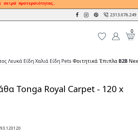
ε σειρά προτεραιότητας.
2313.076.249
0
πος
Λευκά Είδη
Χαλιά
Είδη Pets
Φοιτητικά Έπιπλα
B2B
Nex
θα Tonga Royal Carpet - 120 x
93.120120