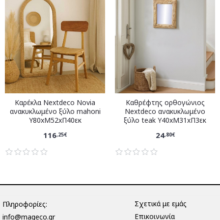
Καρέκλα Nextdeco Novia
Καθρέφτης ορθογώνιος
ανακυκλωμένο ξύλο mahoni
Nextdeco ανακυκλωμένο
Υ80xM52xΠ40εκ
ξύλο teak Υ40xM31xΠ3εκ
116
24
,25€
,80€
Σχετικά με εμάς
Πληροφορίες:
Επικοινωνία
info@mageco.gr