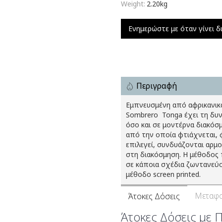
Weight:
2.20kg
Ενημερώστε με όταν γίνει δ
Περιγραφή
Εμπνευσμένη από αφρικανικά
Sombrero  Tonga έχει τη δυ
όσο και σε μοντέρνα διακόσμ
από την οποία φτιάχνεται, 
επιλεγεί, συνδυάζονται αρμο
στη διακόσμηση. Η μέθοδος 
σε κάποια σχέδια ζωντανεύο
μέθοδο screen printed.
Μεταφο
Άτοκες Δόσεις
Άτοκες Δόσεις με 