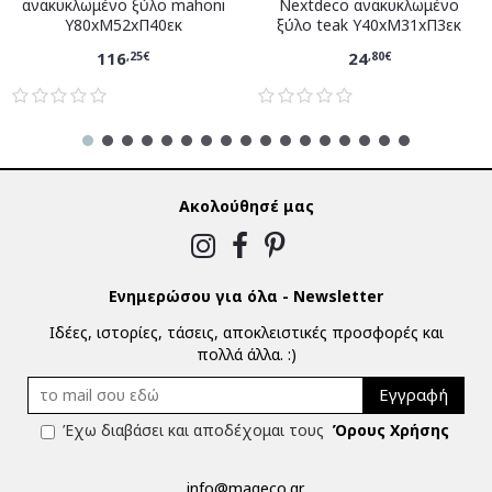
ανακυκλωμένο ξύλο mahoni
Nextdeco ανακυκλωμένο
Υ80xM52xΠ40εκ
ξύλο teak Υ40xM31xΠ3εκ
116
24
,25€
,80€
Ακολούθησέ μας
Ενημερώσου για όλα - Newsletter
Ιδέες, ιστορίες, τάσεις, αποκλειστικές προσφορές και
πολλά άλλα. :)
Εγγραφή
Έχω διαβάσει και αποδέχομαι τους
Όρους Χρήσης
info@mageco.gr