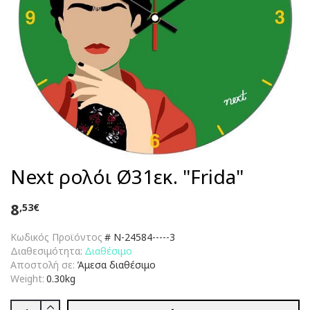
Νext ρολόι Ø31εκ. "Frida"
8
,53€
Κωδικός Προϊόντος
#
N-24584-----3
Διαθεσιμότητα:
Διαθέσιμο
Αποστολή σε:
Άμεσα διαθέσιμο
Weight:
0.30kg