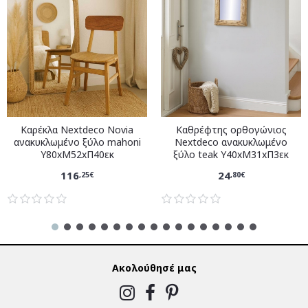
Καρέκλα Nextdeco Novia
Καθρέφτης ορθογώνιος
ανακυκλωμένο ξύλο mahoni
Nextdeco ανακυκλωμένο
Υ80xM52xΠ40εκ
ξύλο teak Υ40xM31xΠ3εκ
116
24
,25€
,80€
Ακολούθησέ μας