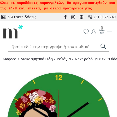
Όλες οι παραδόσεις παραγγελιών, θα πραγματοποιηθούν από
τις 24/8 και έπειτα, με σειρά προτεραιότητας.
6 Άτοκες δόσεις
2313.076.249
0
Mageco
Διακοσμητικά Είδη
Ρολόγια
Νext ρολόι Ø31εκ. "Frid